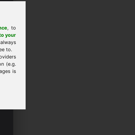
nce
, to
to your
 always
ee to.
oviders
n (e.g.
ages is