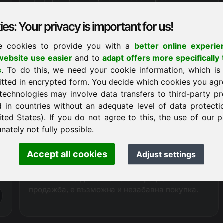
Благодарение на пропускането на
комисионата на агенцията, в момента можем
es: Your privacy is important for us!
да предложим домейна yoa.eu с
20 до 30% по-
евтино
от нашите търговски партньори.
e cookies to provide you with a
better online experie
ebsite use easier
and to
adapt offers more specifically 
Заявка за покупка
s
. To do this, we need your cookie information, which is
itted in encrypted form. You decide which cookies you agr
technologies may involve data transfers to third-party pr
d in countries without an adequate level of data protectio
Транзакция за покупка
ited States). If you do not agree to this, the use of our p
В качеството си на официално одобрен
nately not fully possible.
регистратор Frankcom има пряк технически
достъп до предлагания домейн и следователно
Accept all cookies
Adjust settings
може да осигури безпроблемно и гладко
протичане на целия процес на продажба.
Ако името на домейна не е в процес на
продажба, е възможна и незабавна покупка.