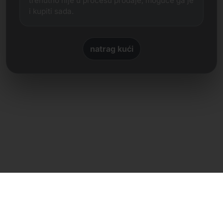
trenutno nije u procesu prodaje, moguće ga je
i kupiti sada.
natrag kući
Izravan kontakt
Frank Heilmann