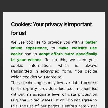
Cookies: Your privacy is important
for us!
We use cookies to provide you with a
better
online experience
, to
make website use
Domaininformation
easier
and to
adapt offers more specifically
to your wishes
. To do this, we need your
Domaininformation | Hrvatski
cookie information, which is always
transmitted in encrypted form. You decide
Posebna cijena: 2.000,00 Euro (bez PDV-a)
which cookies you agree to.
These technologies may involve data transfers
NOVO
Otkrijte još atraktivnih domena na Find-Your-Domain.eu
to third-party providers located in countries
otkrijte ->
without an adequate level of data protection
(e.g. the United States). If you do not agree to
this, the use of our pages is unfortunately not